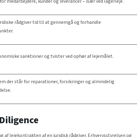
for medarbejdere, kunder og leverancer – især ved lagerleje.
uridiske rådgiver tid til at gennemgå og forhandle
unkter.
nomiske sanktioner og tvister ved ophør af lejemålet.
m der står for reparationer, forsikringer og almindelig
delse.
Diligence
 af lejekontrakten af en juridisk rådgiver. Erhvervsstyrelsen og