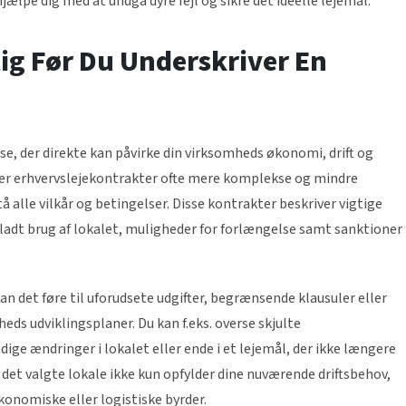
 hjælpe dig med at undgå dyre fejl og sikre det ideelle lejemål.
tig Før Du Underskriver En
se, der direkte kan påvirke din virksomheds økonomi, drift og
ål er erhvervslejekontrakter ofte mere komplekse og mindre
stå alle vilkår og betingelser. Disse kontrakter beskriver vigtige
lladt brug af lokalet, muligheder for forlængelse samt sanktioner
kan det føre til uforudsete udgifter, begrænsende klausuler eller
ds udviklingsplaner. Du kan f.eks. overse skjulte
ige ændringer i lokalet eller ende i et lejemål, der ikke længere
 det valgte lokale ikke kun opfylder dine nuværende driftsbehov,
onomiske eller logistiske byrder.