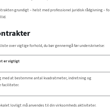
akten grundigt – helst med professionel juridisk rådgivning – fo
llid.
ontrakter
kliste over vigtige forhold, du bør gennemgå før underskrivelse:
t er vigtigt
g med at bestemme antal kvadratmeter, indretning og
faciliteter.
lokalet lovligt må anvendes til din virksomheds aktiviteter.