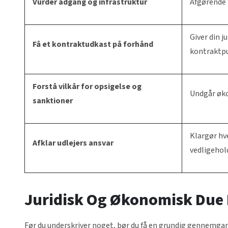
Vurder adgang og infrastruktur
Afgørende 
Giver din j
Få et kontraktudkast på forhånd
kontraktp
Forstå vilkår for opsigelse og
Undgår øko
sanktioner
Klargør hve
Afklar udlejers ansvar
vedligehol
Juridisk Og Økonomisk Due 
Før du underskriver noget, bør du få en grundig gennemgang