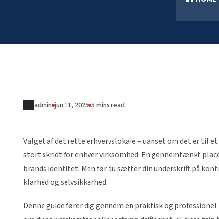
admin
jun 11, 2025
5 mins read
Valget af det rette erhvervslokale – uanset om det er til et 
stort skridt for enhver virksomhed. En gennemtænkt placer
brands identitet. Men før du sætter din underskrift på ko
klarhed og selvsikkerhed.
Denne guide fører dig gennem en praktisk og professionel tje