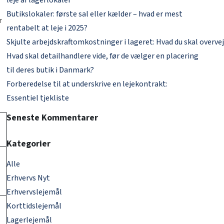
leje af lagerlokaler
Butikslokaler: første sal eller kælder – hvad er mest
r
rentabelt at leje i 2025?
Skjulte arbejdskraftomkostninger i lageret: Hvad du skal overvej
Hvad skal detailhandlere vide, før de vælger en placering
til deres butik i Danmark?
Forberedelse til at underskrive en lejekontrakt:
Essentiel tjekliste
Seneste Kommentarer
Kategorier
Alle
Erhvervs Nyt
Erhvervslejemål
Korttidslejemål
Lagerlejemål