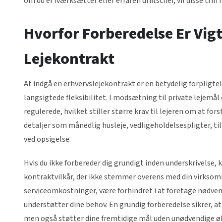
om du er iværksætter eller erfaren driftschef, vil disse trin
Hvorfor Forberedelse Er Vig
Lejekontrakt
At indgå en erhvervslejekontrakt er en betydelig forpligtel
langsigtede fleksibilitet. I modsætning til private lejem
regulerede, hvilket stiller større krav til lejeren om at for
detaljer som månedlig husleje, vedligeholdelsespligter, ti
ved opsigelse.
Hvis du ikke forbereder dig grundigt inden underskrivelse, 
kontraktvilkår, der ikke stemmer overens med din virksomhe
serviceomkostninger, være forhindret i at foretage nødvend
understøtter dine behov. En grundig forberedelse sikrer, at
men også støtter dine fremtidige mål uden unødvendige øk